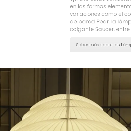
en las formas elementa
variaciones como el co
de pared Pear, la lám
colgante Saucer, entre 
Saber más sobre las Lám