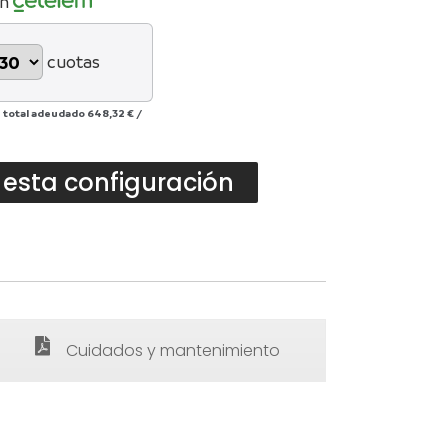
on
cuotas
 total adeudado
648,32 €
/
 esta configuración
Cuidados y mantenimiento