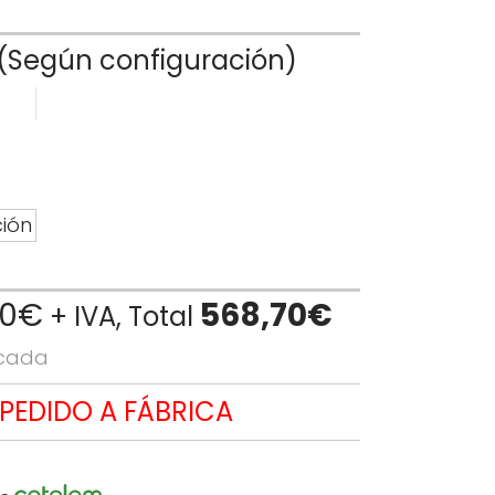
(Según configuración)
ción
00
€
El
568,70
€
+ IVA, Total
precio
icada
l
actual
es:
 PEDIDO A FÁBRICA
€.
470,00€.