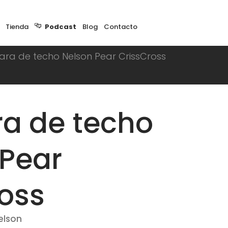
Podcast
Tienda
Blog
Contacto
0
ra de techo Nelson Pear CrissCross
a de techo
 Pear
oss
elson