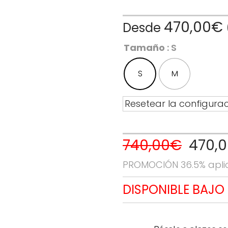
470,00
€
Desde
Tamaño
: S
S
M
Resetear la configura
740,00
€
El
470,
precio
PROMOCIÓN 36.5% apl
origina
era:
DISPONIBLE BAJO
740,00