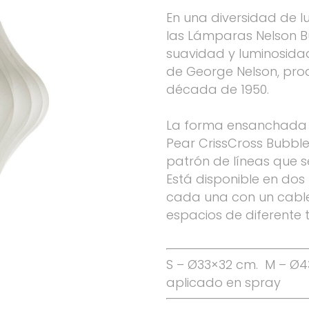
En una diversidad de lu
las Lámparas Nelson B
suavidad y luminosidad 
de George Nelson, pro
década de 1950.
La forma ensanchada 
Pear CrissCross Bubbl
patrón de líneas que s
Está disponible en do
cada una con un cable 
espacios de diferente
S – Ø33×32 cm. M – Ø43
aplicado en spray