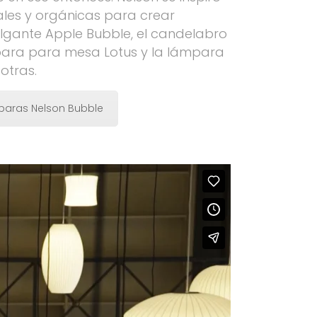
les y orgánicas para crear
lgante Apple Bubble, el candelabro
para para mesa Lotus y la lámpara
otras.
paras Nelson Bubble