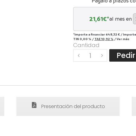
Págalo a plazos c
21,61
€*
al mes en
*Importe a financiar
648,32 €
/
Importe
TIN
0,00 %
/
TAE
10,92 %
/
Ver más
Cantidad
Quantity
Pedir
Presentación del producto