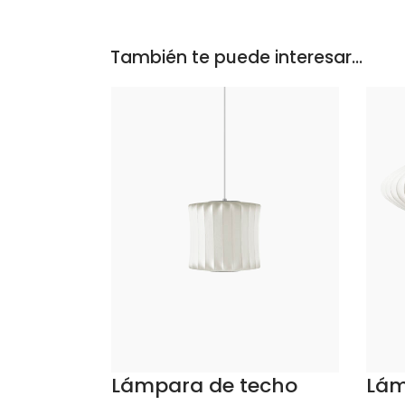
También te puede interesar...
e
ducto
mprar
Comprar
e
tiples
antes.
iones
echo
Lámpara de techo
Lám