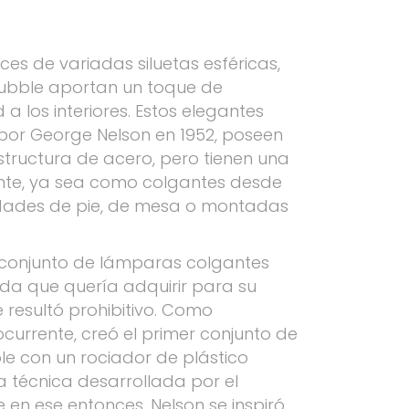
ces de variadas siluetas esféricas,
ubble aportan un toque de
a los interiores. Estos elegantes
por George Nelson en 1952, poseen
structura de acero, pero tienen una
ante, ya sea como colgantes desde
iedades de pie, de mesa o montadas
n conjunto de lámparas colgantes
da que quería adquirir para su
le resultó prohibitivo. Como
currente, creó el primer conjunto de
e con un rociador de plástico
a técnica desarrollada por el
 en ese entonces. Nelson se inspiró