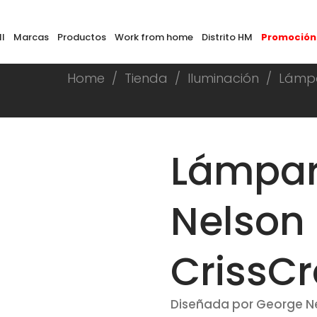
ll
Marcas
Productos
Work from home
Distrito HM
Promoción
Home
/
Tienda
/
Iluminación
/
Lámpa
Lámpar
Nelson
CrissCr
Diseñada por George N